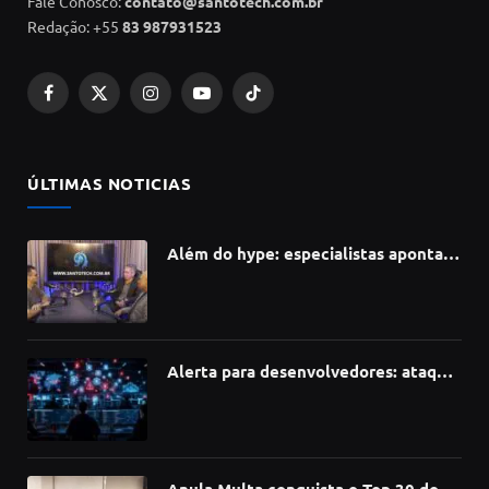
Fale Conosco:
contato@santotech.com.br
Redação: +55
83 987931523
Facebook
X
Instagram
YouTube
TikTok
(Twitter)
ÚLTIMAS NOTICIAS
Além do hype: especialistas apontam
como a Inteligência Artificial está
redefinindo carreiras, educação e
inovação
Alerta para desenvolvedores: ataque
à cadeia de suprimentos do npm
compromete mais de 430 bibliotecas
de software