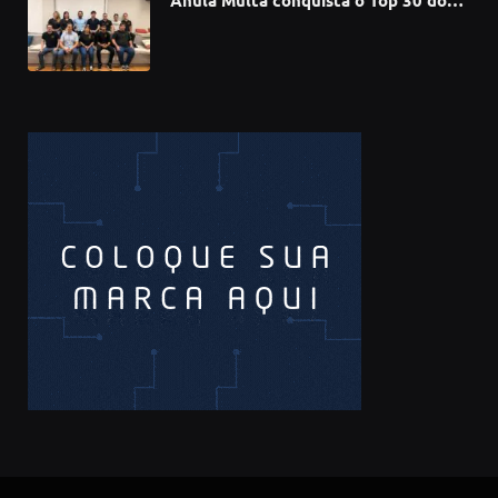
Anula Multa conquista o Top 30 do
Prêmio Sebrae Startups 2026