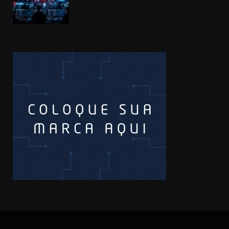
à cadeia de suprimentos do npm
compromete mais de 430 bibliotecas
de software