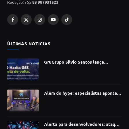
Redação: +55
83 987931523
Facebook
X
Instagram
YouTube
TikTok
(Twitter)
ÚLTIMAS NOTICIAS
GruGrupo Silvio Santos lança
hackathon e desafia talentos a criar
soluções com IA, dados e tecnologia
Além do hype: especialistas apontam
como a Inteligência Artificial está
redefinindo carreiras, educação e
inovação
Alerta para desenvolvedores: ataque