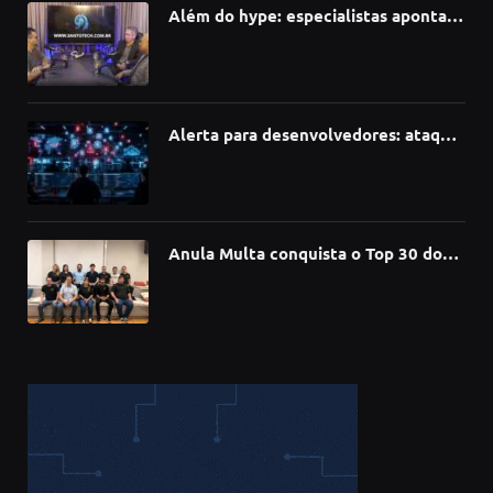
Além do hype: especialistas apontam
como a Inteligência Artificial está
redefinindo carreiras, educação e
inovação
Alerta para desenvolvedores: ataque
à cadeia de suprimentos do npm
compromete mais de 430 bibliotecas
de software
Anula Multa conquista o Top 30 do
Prêmio Sebrae Startups 2026