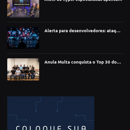
como a Inteligência Artificial está
redefinindo carreiras, educação e
inovação
Alerta para desenvolvedores: ataque
à cadeia de suprimentos do npm
compromete mais de 430 bibliotecas
de software
Anula Multa conquista o Top 30 do
Prêmio Sebrae Startups 2026