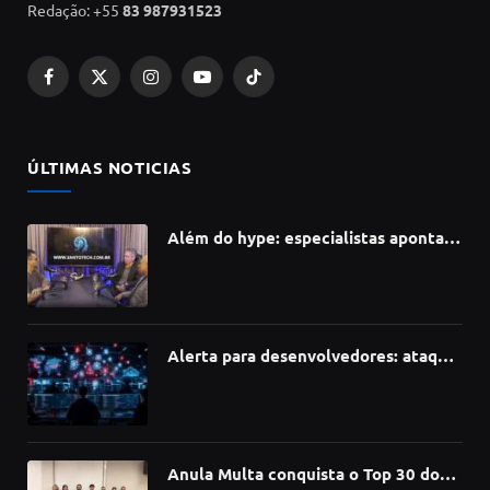
Redação: +55
83 987931523
Facebook
X
Instagram
YouTube
TikTok
(Twitter)
ÚLTIMAS NOTICIAS
Além do hype: especialistas apontam
como a Inteligência Artificial está
redefinindo carreiras, educação e
inovação
Alerta para desenvolvedores: ataque
à cadeia de suprimentos do npm
compromete mais de 430 bibliotecas
de software
Anula Multa conquista o Top 30 do