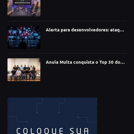
como a Inteligência Artificial está
redefinindo carreiras, educação e
inovação
Alerta para desenvolvedores: ataque
à cadeia de suprimentos do npm
compromete mais de 430 bibliotecas
de software
Anula Multa conquista o Top 30 do
Prêmio Sebrae Startups 2026