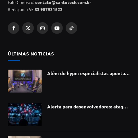
Fale Conosco:
contato@santotech.com.br
Redação: +55
83 987931523
Facebook
X
Instagram
YouTube
TikTok
(Twitter)
ÚLTIMAS NOTICIAS
Além do hype: especialistas apontam
como a Inteligência Artificial está
redefinindo carreiras, educação e
inovação
Alerta para desenvolvedores: ataque
à cadeia de suprimentos do npm
compromete mais de 430 bibliotecas
de software