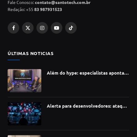
Fale Conosco:
contato@santotech.com.br
Redação: +55
83 987931523
Facebook
X
Instagram
YouTube
TikTok
(Twitter)
ÚLTIMAS NOTICIAS
Além do hype: especialistas apontam
como a Inteligência Artificial está
redefinindo carreiras, educação e
inovação
Alerta para desenvolvedores: ataque
à cadeia de suprimentos do npm
compromete mais de 430 bibliotecas
de software