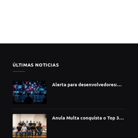
ÚLTIMAS NOTICIAS
Alerta para desenvolvedores:
ataque à cadeia de suprimentos
do npm compromete mais de 430
bibliotecas de software
Anula Multa conquista o Top 30
do Prêmio Sebrae Startups 2026