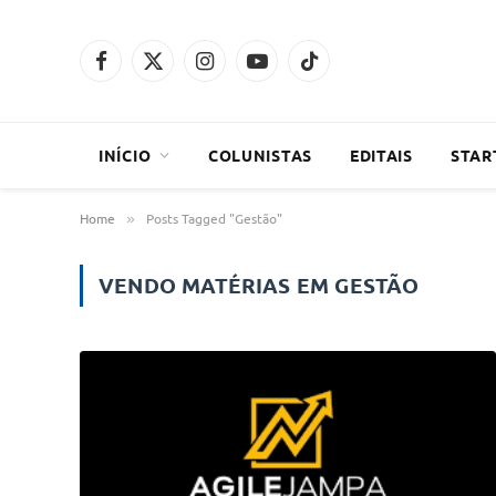
Facebook
X
Instagram
YouTube
TikTok
(Twitter)
INÍCIO
COLUNISTAS
EDITAIS
STAR
Home
Posts Tagged "Gestão"
»
VENDO MATÉRIAS EM
GESTÃO