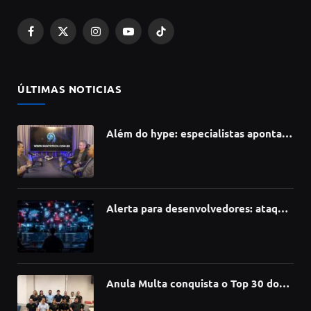
Facebook
X
Instagram
YouTube
TikTok
(Twitter)
ÚLTIMAS NOTICIAS
Além do hype: especialistas apontam
como a Inteligência Artificial está
redefinindo carreiras, educação e
inovação
Alerta para desenvolvedores: ataque
à cadeia de suprimentos do npm
compromete mais de 430 bibliotecas
de software
Anula Multa conquista o Top 30 do
Prêmio Sebrae Startups 2026