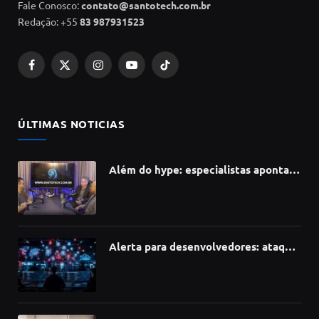
Fale Conosco:
contato@santotech.com.br
Redação: +55
83 987931523
Facebook
X
Instagram
YouTube
TikTok
(Twitter)
ÚLTIMAS NOTICIAS
Além do hype: especialistas apontam
como a Inteligência Artificial está
redefinindo carreiras, educação e
inovação
Alerta para desenvolvedores: ataque
à cadeia de suprimentos do npm
compromete mais de 430 bibliotecas
de software