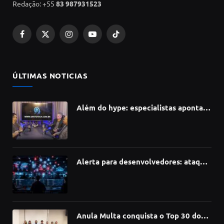
Redação: +55
83 987931523
Facebook
X
Instagram
YouTube
TikTok
(Twitter)
ÚLTIMAS NOTICIAS
Além do hype: especialistas apontam
como a Inteligência Artificial está
redefinindo carreiras, educação e
inovação
Alerta para desenvolvedores: ataque
à cadeia de suprimentos do npm
compromete mais de 430 bibliotecas
de software
Anula Multa conquista o Top 30 do