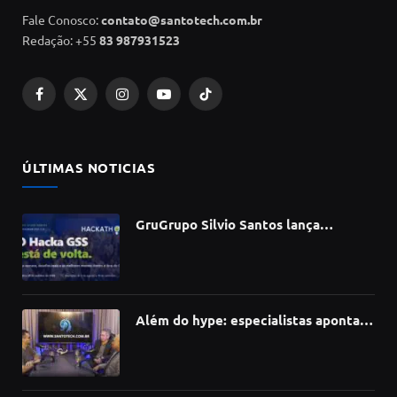
Fale Conosco:
contato@santotech.com.br
Redação: +55
83 987931523
Facebook
X
Instagram
YouTube
TikTok
(Twitter)
ÚLTIMAS NOTICIAS
GruGrupo Silvio Santos lança
hackathon e desafia talentos a criar
soluções com IA, dados e tecnologia
Além do hype: especialistas apontam
como a Inteligência Artificial está
redefinindo carreiras, educação e
inovação