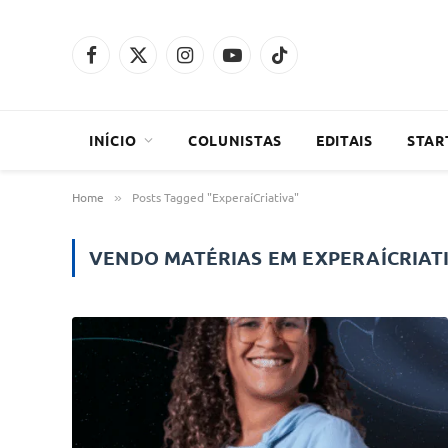
Facebook
X
Instagram
YouTube
TikTok
(Twitter)
INÍCIO
COLUNISTAS
EDITAIS
STAR
Home
Posts Tagged "ExperaíCriativa"
»
VENDO MATÉRIAS EM
EXPERAÍCRIAT