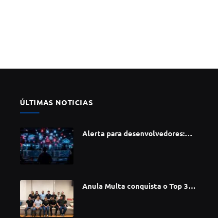
ÚLTIMAS NOTICIAS
Alerta para desenvolvedores:
ataque à cadeia de suprimentos
do npm compromete mais de 430
bibliotecas de software
Anula Multa conquista o Top 30
do Prêmio Sebrae Startups 2026