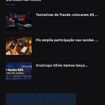
Tentativas de fraude colocaram R$
573 milhões do e-commerce sob risco
no 1º semestre, aponta Serasa
Experian
Pix amplia participação nas vendas de
bares e restaurantes e avança em
todas as regiões do país
GruGrupo Silvio Santos lança
hackathon e desafia talentos a criar
soluções com IA, dados e tecnologia