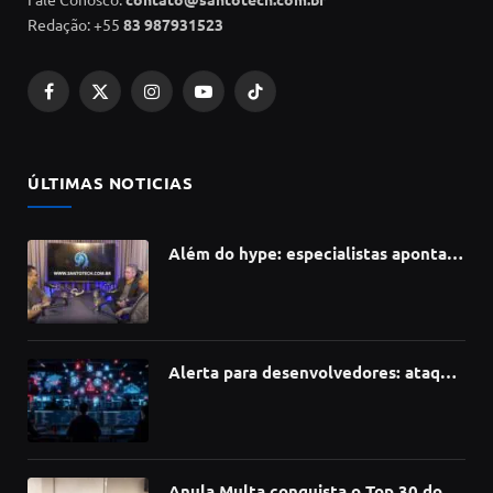
Redação: +55
83 987931523
Facebook
X
Instagram
YouTube
TikTok
(Twitter)
ÚLTIMAS NOTICIAS
Além do hype: especialistas apontam
como a Inteligência Artificial está
redefinindo carreiras, educação e
inovação
Alerta para desenvolvedores: ataque
à cadeia de suprimentos do npm
compromete mais de 430 bibliotecas
de software
Anula Multa conquista o Top 30 do