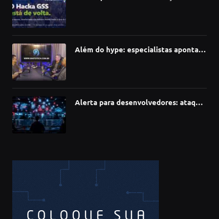
hackathon e desafia talentos a criar
soluções com IA, dados e tecnologia
Além do hype: especialistas apontam
como a Inteligência Artificial está
redefinindo carreiras, educação e
inovação
Alerta para desenvolvedores: ataque
à cadeia de suprimentos do npm
compromete mais de 430 bibliotecas
de software