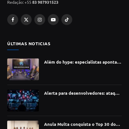
Redação: +55
83 987931523
Facebook
X
Instagram
YouTube
TikTok
(Twitter)
ÚLTIMAS NOTICIAS
Além do hype: especialistas apontam
como a Inteligência Artificial está
redefinindo carreiras, educação e
inovação
Alerta para desenvolvedores: ataque
à cadeia de suprimentos do npm
compromete mais de 430 bibliotecas
de software
Anula Multa conquista o Top 30 do