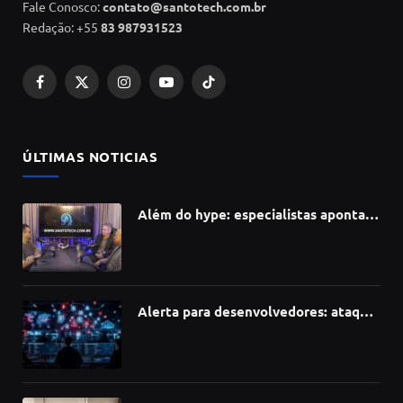
Fale Conosco:
contato@santotech.com.br
Redação: +55
83 987931523
Facebook
X
Instagram
YouTube
TikTok
(Twitter)
ÚLTIMAS NOTICIAS
Além do hype: especialistas apontam
como a Inteligência Artificial está
redefinindo carreiras, educação e
inovação
Alerta para desenvolvedores: ataque
à cadeia de suprimentos do npm
compromete mais de 430 bibliotecas
de software