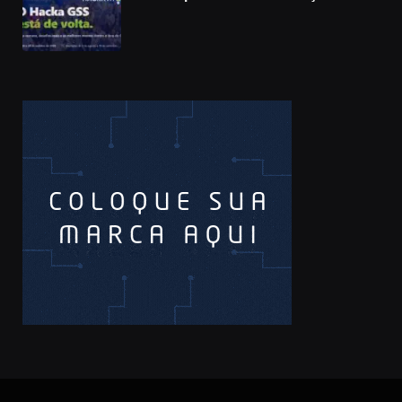
hackathon e desafia talentos a criar
soluções com IA, dados e tecnologia