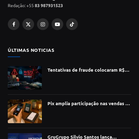
Redação: +55
83 987931523
Facebook
X
Instagram
YouTube
TikTok
(Twitter)
ÚLTIMAS NOTICIAS
Tentativas de fraude colocaram R$
573 milhões do e-commerce sob risco
no 1º semestre, aponta Serasa
Experian
Pix amplia participação nas vendas de
bares e restaurantes e avança em
todas as regiões do país
GruGrupo Silvio Santos lança