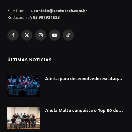
Fale Conosco:
contato@santotech.com.br
Redação: +55
83 987931523
Facebook
X
Instagram
YouTube
TikTok
(Twitter)
ÚLTIMAS NOTICIAS
Alerta para desenvolvedores: ataque
à cadeia de suprimentos do npm
compromete mais de 430 bibliotecas
de software
Anula Multa conquista o Top 30 do
Prêmio Sebrae Startups 2026