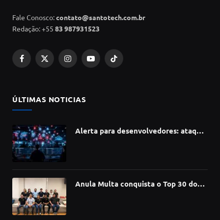
Fale Conosco:
contato@santotech.com.br
Redação: +55
83 987931523
Facebook
X
Instagram
YouTube
TikTok
(Twitter)
ÚLTIMAS NOTICIAS
Alerta para desenvolvedores: ataque
à cadeia de suprimentos do npm
compromete mais de 430 bibliotecas
de software
Anula Multa conquista o Top 30 do
Prêmio Sebrae Startups 2026