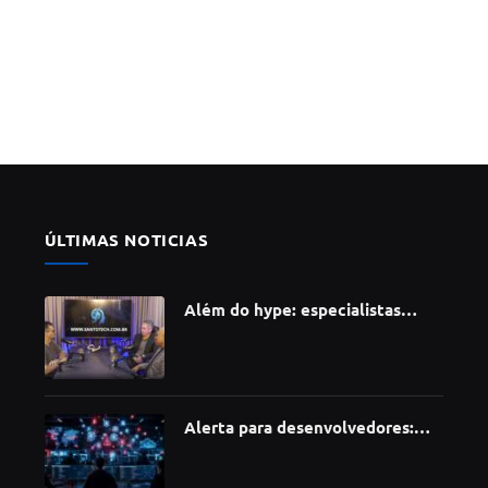
ÚLTIMAS NOTICIAS
Além do hype: especialistas
apontam como a Inteligência
Artificial está redefinindo
carreiras, educação e inovação
Alerta para desenvolvedores:
ataque à cadeia de suprimentos
do npm compromete mais de 430