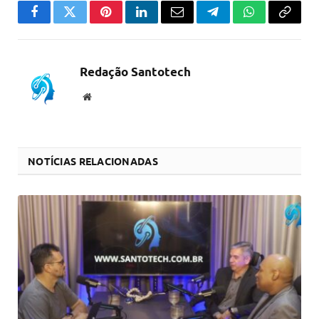
Facebook
Twitter
Pinterest
LinkedIn
Email
Telegram
WhatsApp
Copiar
link
Redação Santotech
Website
NOTÍCIAS RELACIONADAS