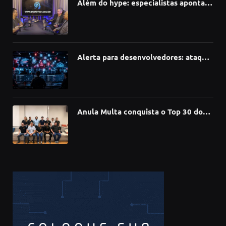
Além do hype: especialistas apontam
como a Inteligência Artificial está
redefinindo carreiras, educação e
inovação
Alerta para desenvolvedores: ataque
à cadeia de suprimentos do npm
compromete mais de 430 bibliotecas
de software
Anula Multa conquista o Top 30 do
Prêmio Sebrae Startups 2026