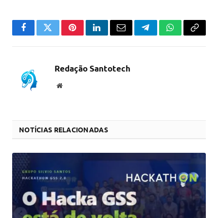
Facebook
Twitter
Pinterest
LinkedIn
Email
Telegram
WhatsApp
Copiar
link
Redação Santotech
Website
NOTÍCIAS RELACIONADAS