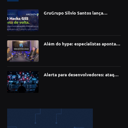
GruGrupo Silvio Santos lança
hackathon e desafia talentos a criar
soluções com IA, dados e tecnologia
Além do hype: especialistas apontam
como a Inteligência Artificial está
redefinindo carreiras, educação e
inovação
Alerta para desenvolvedores: ataque
à cadeia de suprimentos do npm
compromete mais de 430 bibliotecas
de software