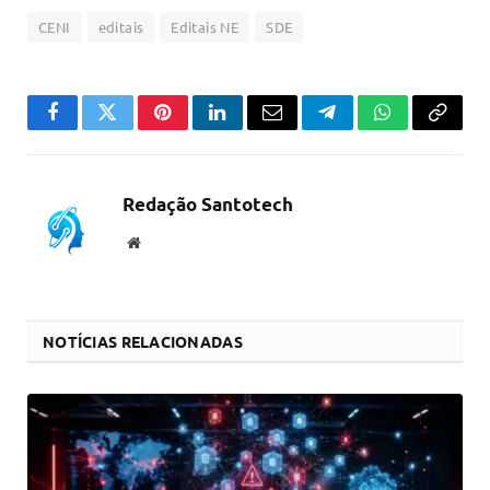
CENI
editais
Editais NE
SDE
Facebook
Twitter
Pinterest
LinkedIn
Email
Telegram
WhatsApp
Copiar
link
Redação Santotech
Website
NOTÍCIAS RELACIONADAS