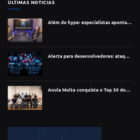
ÚLTIMAS NOTICIAS
Além do hype: especialistas apontam
como a Inteligência Artificial está
redefinindo carreiras, educação e
inovação
Alerta para desenvolvedores: ataque
à cadeia de suprimentos do npm
compromete mais de 430 bibliotecas
de software
Anula Multa conquista o Top 30 do
Prêmio Sebrae Startups 2026