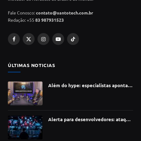
Fale Conosco:
contato@santotech.com.br
Redação: +55
83 987931523
Facebook
X
Instagram
YouTube
TikTok
(Twitter)
ÚLTIMAS NOTICIAS
Além do hype: especialistas apontam
como a Inteligência Artificial está
redefinindo carreiras, educação e
inovação
Alerta para desenvolvedores: ataque
à cadeia de suprimentos do npm
compromete mais de 430 bibliotecas
de software