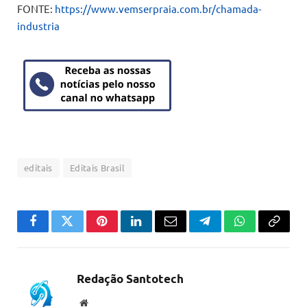
FONTE:
https://www.vemserpraia.com.br/chamada-
industria
editais
Editais Brasil
Facebook
Twitter
Pinterest
LinkedIn
Email
Telegram
WhatsApp
Copiar
link
Redação Santotech
Website