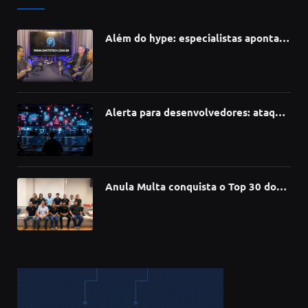
Além do hype: especialistas apontam
como a Inteligência Artificial está
redefinindo carreiras, educação e
inovação
Alerta para desenvolvedores: ataque
à cadeia de suprimentos do npm
compromete mais de 430 bibliotecas
de software
Anula Multa conquista o Top 30 do
Prêmio Sebrae Startups 2026