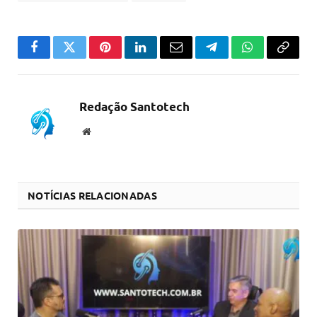
Facebook
Twitter
Pinterest
LinkedIn
Email
Telegram
WhatsApp
Copiar
link
Redação Santotech
Website
NOTÍCIAS RELACIONADAS