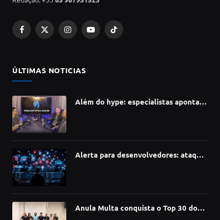
Facebook
X
Instagram
YouTube
TikTok
(Twitter)
ÚLTIMAS NOTICIAS
Além do hype: especialistas apontam
como a Inteligência Artificial está
redefinindo carreiras, educação e
inovação
Alerta para desenvolvedores: ataque
à cadeia de suprimentos do npm
compromete mais de 430 bibliotecas
de software
Anula Multa conquista o Top 30 do
Prêmio Sebrae Startups 2026