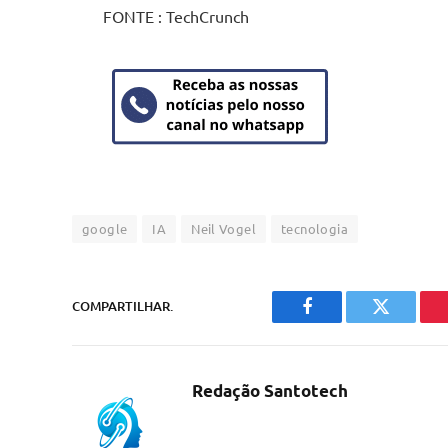
FONTE : TechCrunch
google
IA
Neil Vogel
tecnologia
COMPARTILHAR.
Facebook
Twitter
Redação Santotech