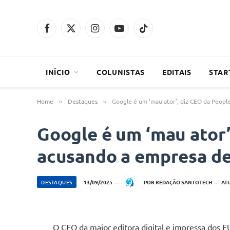
Facebook
X
Instagram
YouTube
TikTok
(Twitter)
INÍCIO
COLUNISTAS
EDITAIS
STAR
Home
Destaques
Google é um ‘mau ator’, diz CEO da Peop
»
»
Google é um ‘mau ator’
acusando a empresa de
DESTAQUES
13/09/2025
POR
REDAÇÃO SANTOTECH
AT
O CEO da maior editora digital e impressa dos 