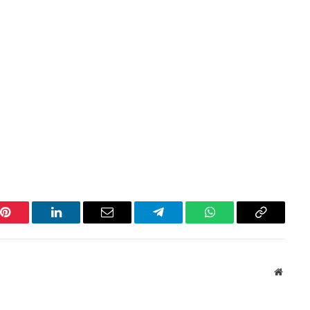
Pinterest
LinkedIn
Email
Telegram
WhatsApp
Copiar
link
Websit