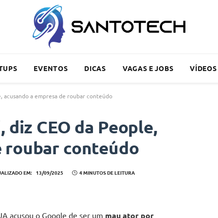
TUPS
EVENTOS
DICAS
VAGAS E JOBS
VÍDEOS
le, acusando a empresa de roubar conteúdo
, diz CEO da People,
 roubar conteúdo
UALIZADO EM:
13/09/2025
4 MINUTOS DE LEITURA
EUA acusou o Google de ser um
mau ator por