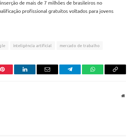
a inserção de mais de 7 milhões de brasileiros no
ficação profissional gratuitos voltados para jovens
gle
inteligência artificial
mercado de trabalho
Pinterest
LinkedIn
Email
Telegram
WhatsApp
Copiar
link
Websit