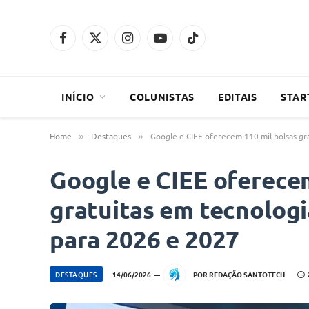
Facebook
X
Instagram
YouTube
TikTok
(Twitter)
INÍCIO
COLUNISTAS
EDITAIS
STAR
Home
Destaques
Google e CIEE oferecem 110 mil bolsas gra
»
»
Google e CIEE oferecem
gratuitas em tecnologia
para 2026 e 2027
DESTAQUES
14/06/2026
POR
REDAÇÃO SANTOTECH