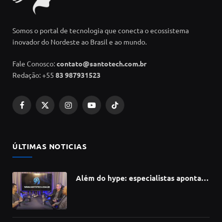
Somos o portal de tecnologia que conecta o ecossistema
inovador do Nordeste ao Brasil e ao mundo.
Fale Conosco:
contato@santotech.com.br
Redação: +55
83 987931523
Facebook
X
Instagram
YouTube
TikTok
(Twitter)
ÚLTIMAS NOTICIAS
Além do hype: especialistas apontam
como a Inteligência Artificial está
redefinindo carreiras, educação e
inovação