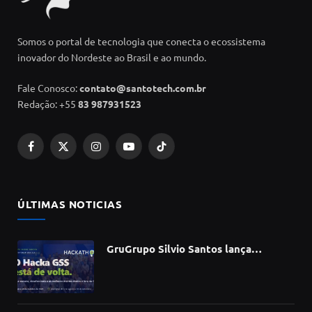
Somos o portal de tecnologia que conecta o ecossistema
inovador do Nordeste ao Brasil e ao mundo.
Fale Conosco:
contato@santotech.com.br
Redação: +55
83 987931523
Facebook
X
Instagram
YouTube
TikTok
(Twitter)
ÚLTIMAS NOTICIAS
GruGrupo Silvio Santos lança
hackathon e desafia talentos a criar
soluções com IA, dados e tecnologia