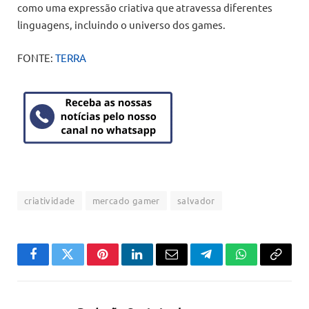
como uma expressão criativa que atravessa diferentes
linguagens, incluindo o universo dos games.
FONTE:
TERRA
criatividade
mercado gamer
salvador
Facebook
Twitter
Pinterest
LinkedIn
Email
Telegram
WhatsApp
Copiar
link