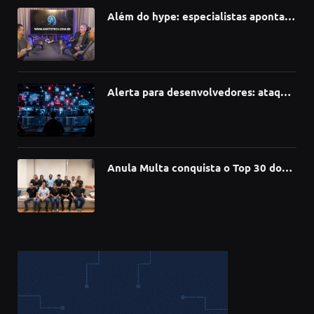
Além do hype: especialistas apontam
como a Inteligência Artificial está
redefinindo carreiras, educação e
inovação
Alerta para desenvolvedores: ataque
à cadeia de suprimentos do npm
compromete mais de 430 bibliotecas
de software
Anula Multa conquista o Top 30 do
Prêmio Sebrae Startups 2026