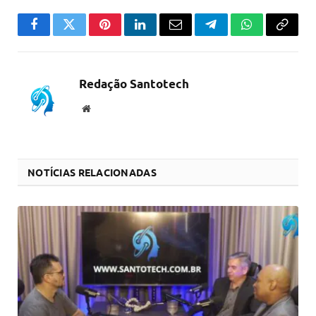
Facebook
Twitter
Pinterest
LinkedIn
Email
Telegram
WhatsApp
Copiar
link
Redação Santotech
Website
NOTÍCIAS RELACIONADAS