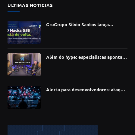
ÚLTIMAS NOTICIAS
GruGrupo Silvio Santos lança
hackathon e desafia talentos a criar
soluções com IA, dados e tecnologia
Além do hype: especialistas apontam
como a Inteligência Artificial está
redefinindo carreiras, educação e
inovação
Alerta para desenvolvedores: ataque
à cadeia de suprimentos do npm
compromete mais de 430 bibliotecas
de software