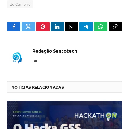
Zé Carneiro
Facebook
Twitter
Pinterest
LinkedIn
Email
Telegram
WhatsApp
Copiar
link
Redação Santotech
Website
NOTÍCIAS RELACIONADAS