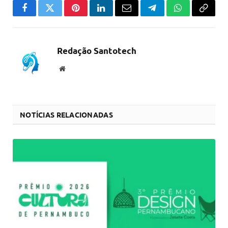
Facebook
Twitter
Pinterest
LinkedIn
Email
Telegram
WhatsApp
Copiar
link
Redação Santotech
Website
NOTÍCIAS RELACIONADAS