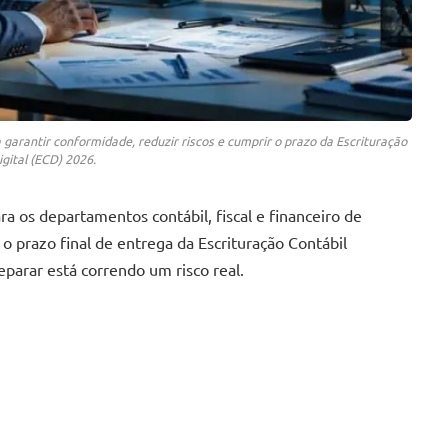
 garantir conformidade, reduzir riscos e cumprir o prazo da Escrituração
igital (ECD) 2026.
a os departamentos contábil, fiscal e financeiro de
o prazo final de entrega da Escrituração Contábil
parar está correndo um risco real.