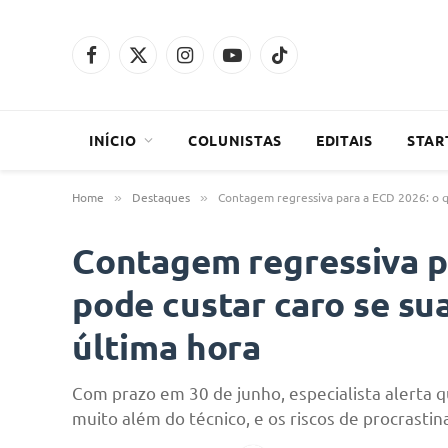
Facebook
X
Instagram
YouTube
TikTok
(Twitter)
INÍCIO
COLUNISTAS
EDITAIS
STAR
Home
Destaques
Contagem regressiva para a ECD 2026: o q
»
»
Contagem regressiva p
pode custar caro se su
última hora
Com prazo em 30 de junho, especialista alerta q
muito além do técnico, e os riscos de procrastin