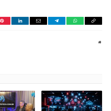
Pinterest
LinkedIn
Email
Telegram
WhatsApp
Copiar
link
Websit