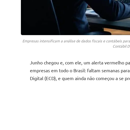
Empresas intensificam a análise de dados fiscais e contábeis para
Contábil D
Junho chegou e, com ele, um alerta vermelho par
empresas em todo o Brasil: faltam semanas para 
Digital (ECD), e quem ainda não começou a se pre