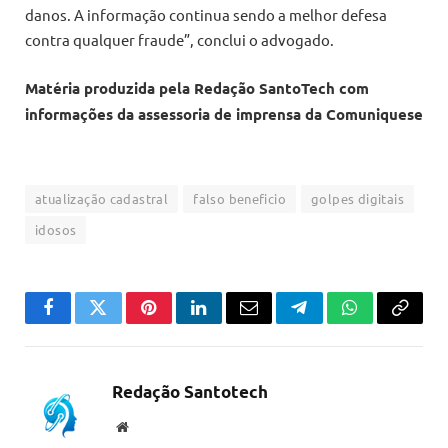
danos. A informação continua sendo a melhor defesa
contra qualquer fraude”, conclui o advogado.
Matéria produzida pela Redação SantoTech com
informações da assessoria de imprensa da Comuniquese
atualização cadastral
falso beneficio
golpes digitais
idosos
Facebook
Twitter
Pinterest
LinkedIn
Email
Telegram
WhatsApp
Copiar
link
Redação Santotech
Website