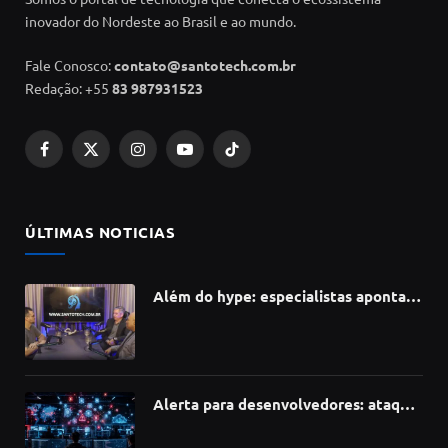
inovador do Nordeste ao Brasil e ao mundo.
Fale Conosco:
contato@santotech.com.br
Redação: +55
83 987931523
Facebook
X
Instagram
YouTube
TikTok
(Twitter)
ÚLTIMAS NOTICIAS
Além do hype: especialistas apontam
como a Inteligência Artificial está
redefinindo carreiras, educação e
inovação
Alerta para desenvolvedores: ataque
à cadeia de suprimentos do npm
compromete mais de 430 bibliotecas