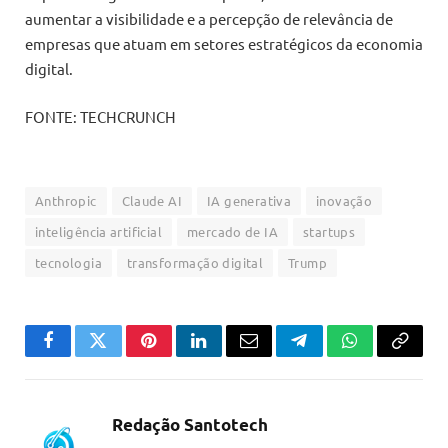
aumentar a visibilidade e a percepção de relevância de
empresas que atuam em setores estratégicos da economia
digital.
FONTE: TECHCRUNCH
Anthropic
Claude AI
IA generativa
inovação
inteligência artificial
mercado de IA
startups
tecnologia
transformação digital
Trump
Facebook
Twitter
Pinterest
LinkedIn
Email
Telegram
WhatsApp
Copiar
link
Redação Santotech