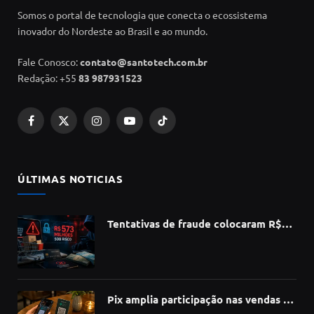
Somos o portal de tecnologia que conecta o ecossistema
inovador do Nordeste ao Brasil e ao mundo.
Fale Conosco:
contato@santotech.com.br
Redação: +55
83 987931523
Facebook
X
Instagram
YouTube
TikTok
(Twitter)
ÚLTIMAS NOTICIAS
Tentativas de fraude colocaram R$
573 milhões do e-commerce sob risco
no 1º semestre, aponta Serasa
Experian
Pix amplia participação nas vendas de