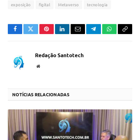
exposição
figital
Metaverso
tecnologia
Facebook
Twitter
Pinterest
LinkedIn
Email
Telegram
WhatsApp
Copiar
link
Redação Santotech
Website
NOTÍCIAS RELACIONADAS