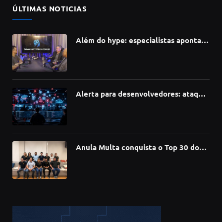
ÚLTIMAS NOTICIAS
Além do hype: especialistas apontam
como a Inteligência Artificial está
redefinindo carreiras, educação e
inovação
Alerta para desenvolvedores: ataque
à cadeia de suprimentos do npm
compromete mais de 430 bibliotecas
de software
Anula Multa conquista o Top 30 do
Prêmio Sebrae Startups 2026