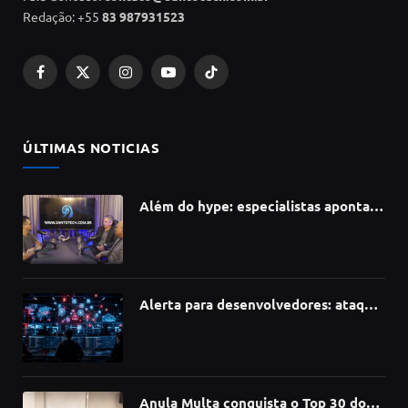
Redação: +55
83 987931523
Facebook
X
Instagram
YouTube
TikTok
(Twitter)
ÚLTIMAS NOTICIAS
Além do hype: especialistas apontam
como a Inteligência Artificial está
redefinindo carreiras, educação e
inovação
Alerta para desenvolvedores: ataque
à cadeia de suprimentos do npm
compromete mais de 430 bibliotecas
de software
Anula Multa conquista o Top 30 do