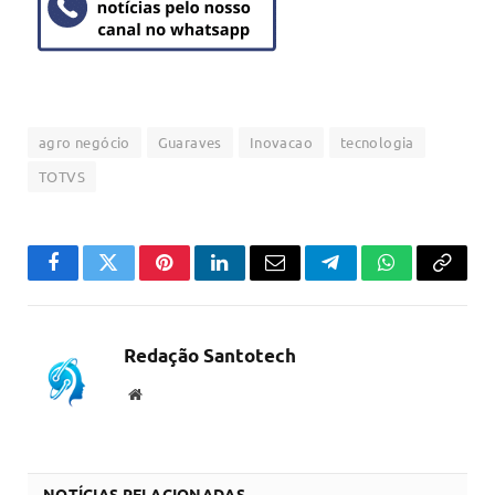
agro negócio
Guaraves
Inovacao
tecnologia
TOTVS
Facebook
Twitter
Pinterest
LinkedIn
Email
Telegram
WhatsApp
Copiar
link
Redação Santotech
Website
NOTÍCIAS RELACIONADAS