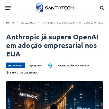
Home
Destaques
Anthropic já supera OpenAI em adoção empresarial nos EUA
»
»
Anthropic já supera OpenAI
em adoção empresarial nos
EUA
DESTAQUES
17/05/2026
POR
REDAÇÃO SANTOTECH
2 MINUTOS DE LEITURA