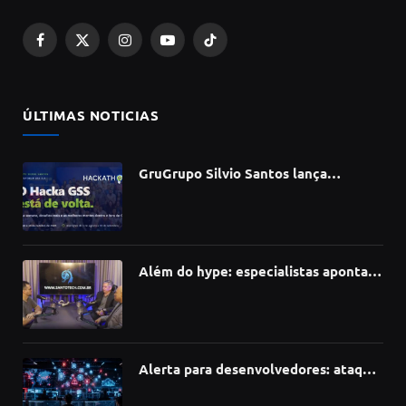
Facebook
X
Instagram
YouTube
TikTok
(Twitter)
ÚLTIMAS NOTICIAS
GruGrupo Silvio Santos lança
hackathon e desafia talentos a criar
soluções com IA, dados e tecnologia
Além do hype: especialistas apontam
como a Inteligência Artificial está
redefinindo carreiras, educação e
inovação
Alerta para desenvolvedores: ataque
à cadeia de suprimentos do npm