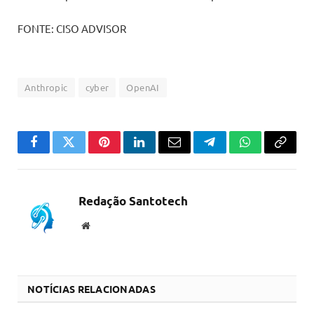
FONTE: CISO ADVISOR
Anthropic
cyber
OpenAI
Facebook
Twitter
Pinterest
LinkedIn
Email
Telegram
WhatsApp
Copiar
link
Redação Santotech
Website
NOTÍCIAS RELACIONADAS