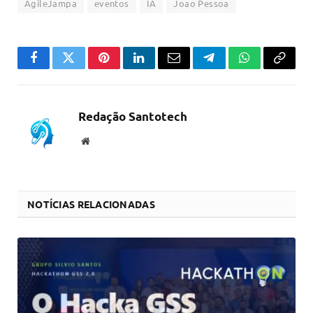
AgileJampa
eventos
IA
Joao Pessoa
Facebook
Twitter
Pinterest
LinkedIn
Email
Telegram
WhatsApp
Copiar
link
Redação Santotech
Website
NOTÍCIAS RELACIONADAS