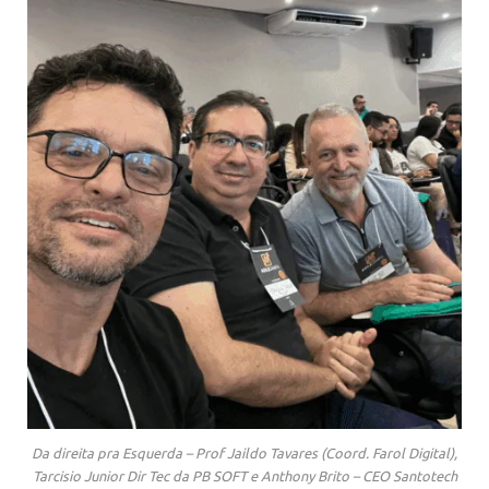
Da direita pra Esquerda – Prof Jaildo Tavares (Coord. Farol Digital),
Tarcisio Junior Dir Tec da PB SOFT e Anthony Brito – CEO Santotech