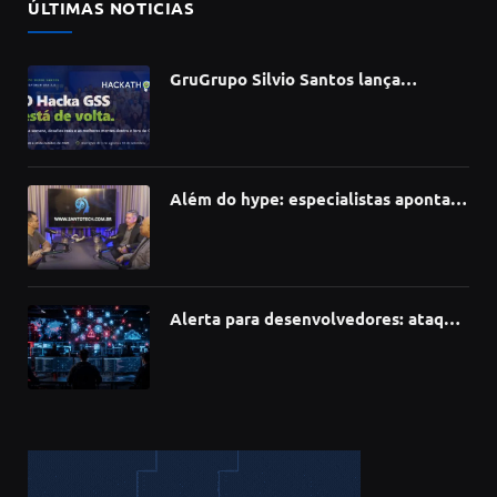
ÚLTIMAS NOTICIAS
GruGrupo Silvio Santos lança
hackathon e desafia talentos a criar
soluções com IA, dados e tecnologia
Além do hype: especialistas apontam
como a Inteligência Artificial está
redefinindo carreiras, educação e
inovação
Alerta para desenvolvedores: ataque
à cadeia de suprimentos do npm
compromete mais de 430 bibliotecas
de software