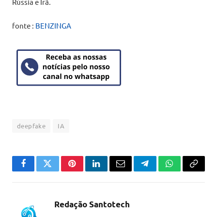
Rússia e Irã.
fonte :
BENZINGA
deepfake
IA
Facebook
Twitter
Pinterest
LinkedIn
Email
Telegram
WhatsApp
Copiar
link
Redação Santotech