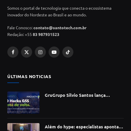
Somos o portal de tecnologia que conecta o ecossistema
inovador do Nordeste ao Brasil e ao mundo.
Fale Conosco:
contato@santotech.com.br
Redação: +55
83 987931523
Facebook
X
Instagram
YouTube
TikTok
(Twitter)
ÚLTIMAS NOTICIAS
GruGrupo Silvio Santos lança
hackathon e desafia talentos a criar
soluções com IA, dados e tecnologia
Além do hype: especialistas apontam