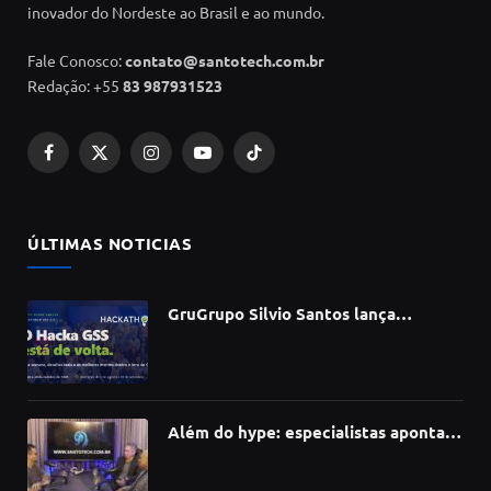
inovador do Nordeste ao Brasil e ao mundo.
Fale Conosco:
contato@santotech.com.br
Redação: +55
83 987931523
Facebook
X
Instagram
YouTube
TikTok
(Twitter)
ÚLTIMAS NOTICIAS
GruGrupo Silvio Santos lança
hackathon e desafia talentos a criar
soluções com IA, dados e tecnologia
Além do hype: especialistas apontam
como a Inteligência Artificial está
redefinindo carreiras, educação e