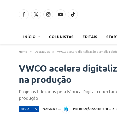
Facebook
X
Instagram
YouTube
TikTok
(Twitter)
INÍCIO
COLUNISTAS
EDITAIS
STAR
Home
Destaques
VWCO acelera digitalização e amplia robó
»
»
VWCO acelera digitaliz
na produção
Projetos liderados pela Fábrica Digital conect
produção
DESTAQUES
26/05/2026
POR
REDAÇÃO SANTOTECH
AT