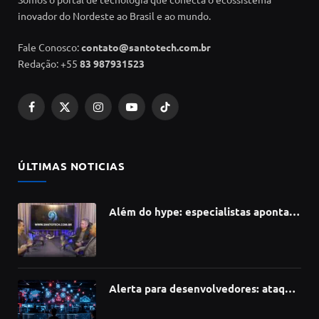
inovador do Nordeste ao Brasil e ao mundo.
Fale Conosco:
contato@santotech.com.br
Redação: +55
83 987931523
Facebook
X
Instagram
YouTube
TikTok
(Twitter)
ÚLTIMAS NOTICIAS
Além do hype: especialistas apontam
como a Inteligência Artificial está
redefinindo carreiras, educação e
inovação
Alerta para desenvolvedores: ataque
à cadeia de suprimentos do npm
compromete mais de 430 bibliotecas