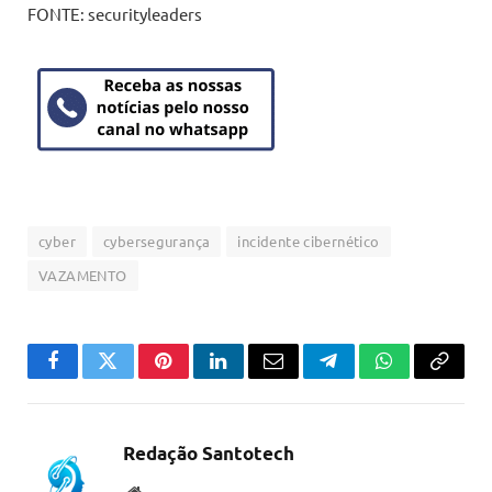
FONTE: securityleaders
cyber
cybersegurança
incidente cibernético
VAZAMENTO
Facebook
Twitter
Pinterest
LinkedIn
Email
Telegram
WhatsApp
Copiar
link
Redação Santotech
Website