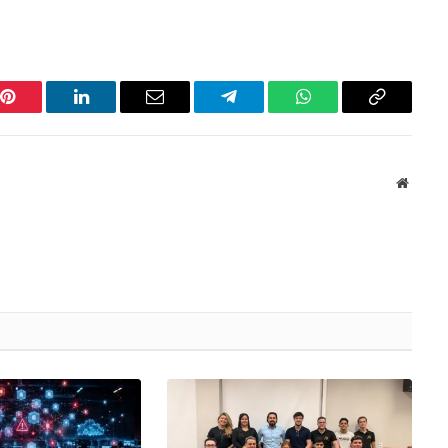
Pinterest
LinkedIn
Email
Telegram
WhatsApp
Copiar
link
Websit