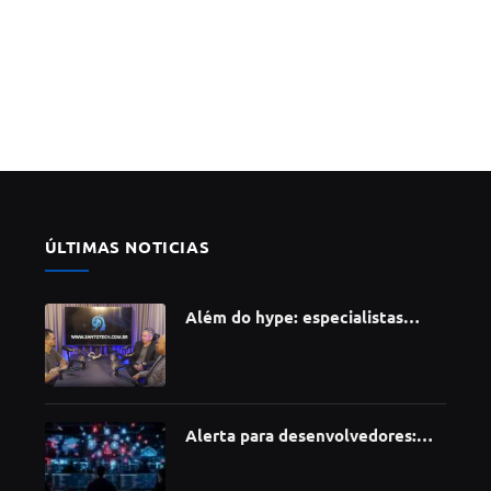
ÚLTIMAS NOTICIAS
Além do hype: especialistas
apontam como a Inteligência
Artificial está redefinindo
carreiras, educação e inovação
Alerta para desenvolvedores:
ataque à cadeia de suprimentos
do npm compromete mais de 430