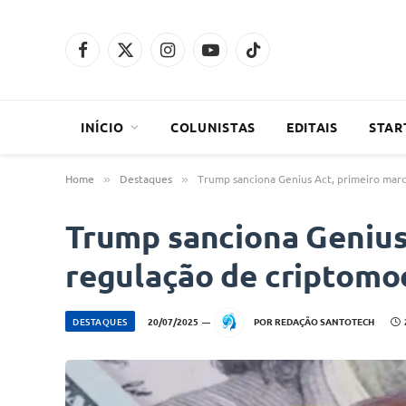
Facebook
X
Instagram
YouTube
TikTok
(Twitter)
INÍCIO
COLUNISTAS
EDITAIS
STAR
Home
Destaques
Trump sanciona Genius Act, primeiro mar
»
»
Trump sanciona Genius
regulação de criptomo
DESTAQUES
20/07/2025
POR
REDAÇÃO SANTOTECH