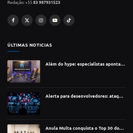
Redação: +55
83 987931523
Facebook
X
Instagram
YouTube
TikTok
(Twitter)
ÚLTIMAS NOTICIAS
Além do hype: especialistas apontam
como a Inteligência Artificial está
redefinindo carreiras, educação e
inovação
Alerta para desenvolvedores: ataque
à cadeia de suprimentos do npm
compromete mais de 430 bibliotecas
de software
Anula Multa conquista o Top 30 do