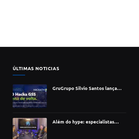
ÚLTIMAS NOTICIAS
GruGrupo Silvio Santos lança
hackathon e desafia talentos a
criar soluções com IA, dados e
tecnologia
Além do hype: especialistas
apontam como a Inteligência
Artificial está redefinindo